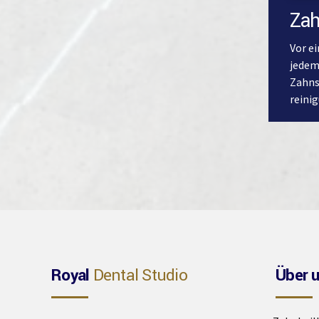
Zah
Vor e
jedem
Zahns
reini
Royal
Dental Studio
Über 