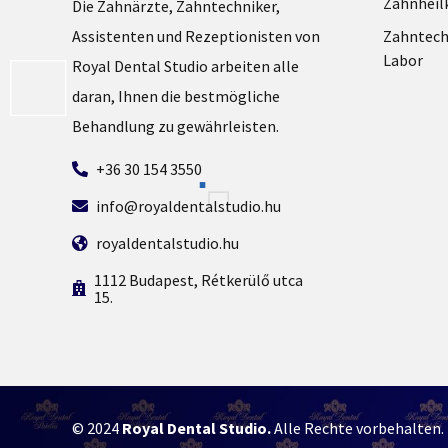
Zahnheil
Die Zahnärzte, Zahntechniker,
Assistenten und Rezeptionisten von
Zahntech
Labor
Royal Dental Studio arbeiten alle
daran, Ihnen die bestmögliche
Behandlung zu gewährleisten.
+36 30 154 3550
info@royaldentalstudio.hu
royaldentalstudio.hu
1112 Budapest, Rétkerülő utca
15.
© 2024
Royal Dental Studio.
Alle Rechte vorbehalten.