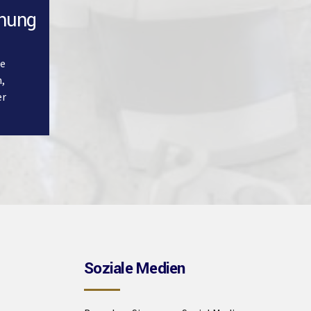
rnung
le
,
er
Soziale Medien