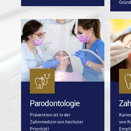
Grün
Parodontologie
Zah
Prävention ist in der
Karie
Zahnmedizin von höchster
von K
Priorität!
Empfi