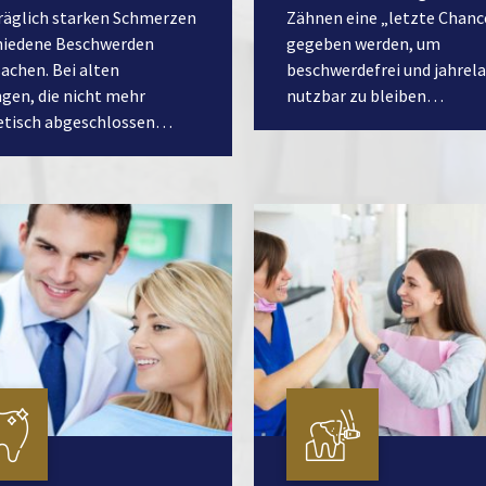
räglich starken Schmerzen
Zähnen eine „letzte Chanc
hiedene Beschwerden
gegeben werden, um
sachen. Bei alten
beschwerdefrei und jahrel
ngen, die nicht mehr
nutzbar zu bleiben…
tisch abgeschlossen…