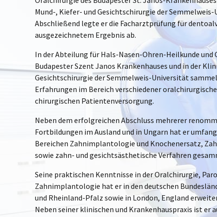
Oralchirurgie des Budapester St. Janos-Krankenhauses 
Mund-, Kiefer- und Gesichtschirurgie der Semmelweis-
Abschließend legte er die Facharztprüfung für dentoal
ausgezeichnetem Ergebnis ab.
In der Abteilung für Hals-Nasen-Ohren-Heilkunde und O
Budapester Szent Janos Krankenhauses und in der Klini
Gesichtschirurgie der Semmelweis-Universität sammel
Erfahrungen im Bereich verschiedener oralchirurgische
chirurgischen Patientenversorgung.
Neben dem erfolgreichen Abschluss mehrerer renommi
Fortbildungen im Ausland und in Ungarn hat er umfang
Bereichen Zahnimplantologie und Knochenersatz, Zah
sowie zahn- und gesichtsästhetische Verfahren gesam
Seine praktischen Kenntnisse in der Oralchirurgie, Pa
Zahnimplantologie hat er in den deutschen Bundeslä
und Rheinland-Pfalz sowie in London, England erweiter
Neben seiner klinischen und Krankenhauspraxis ist er 