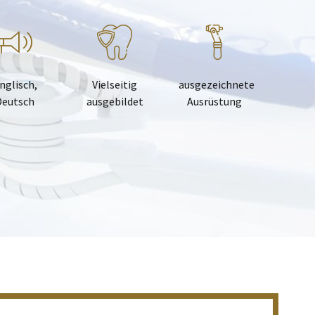
nglisch,
Vielseitig
ausgezeichnete
Deutsch
ausgebildet
Ausrüstung