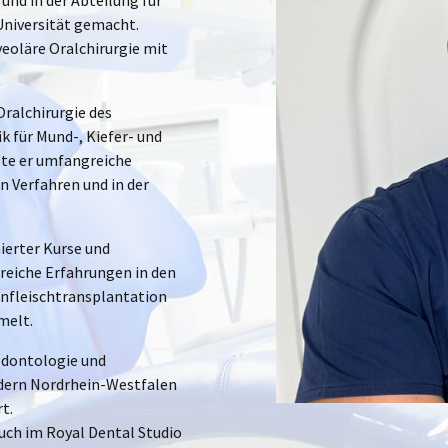
und in der Abteilung für
Universität gemacht.
veoläre Oralchirurgie mit
ralchirurgie des
k für Mund-, Kiefer- und
te er umfangreiche
n Verfahren und in der
erter Kurse und
reiche Erfahrungen in den
nfleischtransplantation
melt.
rodontologie und
ndern Nordrhein-Westfalen
t.
auch im Royal Dental Studio