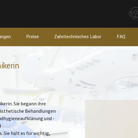
tungen
Preise
Zahntechnisches Labor
FAQ
ikerin
kerin. Sie begann ihre
d ästhetische Behandlungen
ndhygieneaufklärung und -
d
Sie hält es für wichtig,